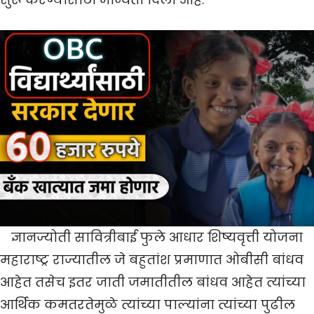
ज्ञानज्योती सावित्रीबाई फुले आधार शिष्यवृत्ती योजना
महाराष्ट्र राज्यातील जे बहुतांश प्रमाणात ओबीसी बांधव
आहेत तसेच इतर जाती जमातीतील बांधव आहेत त्यांच्या
आर्थिक कमतरतेमुळे त्यांच्या पाल्यांना त्यांच्या पुढील