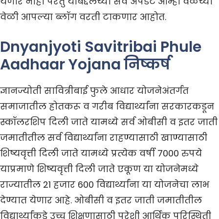
येणार नाही परंतु याबद्दलच्या सर्व अपडेट आम्ही वेळेच्या
वेळी आपल्या ब्लॉग वरती टाकणार आहोत.
Dnyanjyoti Savitribai Phule
Aadhaar Yojana निष्कर्ष
ज्ञानज्योती सावित्रीबाई फुले आधार योजनेअंतर्गत
समाजातील होतकरू व गरीब विद्यार्थ्यांना सरकारकडून
स्कॉलरशिप दिली जाते यामध्ये सर्व ओबीसी व इतर जाती
जमातीतील सर्व विद्यार्थ्यांना राहण्यासाठी खाण्यासाठी
शिष्यवृत्ती दिली जाते यामध्ये प्रत्येक वर्षी 7000 रुपये
याप्रमाणे शिष्यवृत्ती दिली जाते एकूण या योजनेमध्ये
राज्यातील 21 हजार 600 विद्यार्थ्यांना या योजनेचा लाभ
देण्यात येणार आहे. ओबीसी व इतर जाती जमातीतील
विद्यार्थ्यांकडे उच्च शिक्षणासाठी पुरेशी आर्थिक परिस्थिती