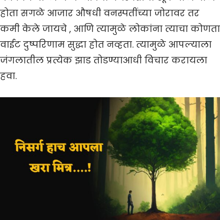
होता सगळे आजार औषधी वनस्पतींच्या जोरावर तर
कमी केले जायचे , आणि त्यामुळे लोकांना त्याचा कोणता
वाईट दुष्परिणाम सुद्धा होत नव्हता. त्यामुळे आपल्याला
जंगलातील प्रत्येक झाड तोडण्याआधी विचार करायला
हवा.