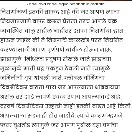
Zade lava zade jagva nibandh in marathi
निसर्गामध्ये इतकी ताकद आहे की जर आपण त्याचा
नियमाप्रमाणे वापर करून घेतला तरच आपले चक्र
व्यवस्थित चालू राहील नाहीतर इतका निसर्गाचा ऱ्हास
होऊन जाईल की ते निसर्गाचे कालखंड परत नियमित
करण्यासाठी आपण पूर्णपणे बांधील होऊन जाऊ.
झाडामुळे निश्चितच प्रदूषण रोखले जाते झाडांच्या
मुळामुळे माती घट्ट पकडून ठेवली जाते त्यामुळे
जमिनीची धूप थांबली जाते. ग्लोबल वॉर्मिंगचा
दिवसेंदिवस वाढता पारा जर आपल्याला थांबवायचा
असेल तर झाडे लावणे एकच उपाय आपल्याकडे आहे
दरवर्ष दिवसेंदिवस उन्हाची नाही इतकी वाढत आहे किती
आपल्याला सहन ही होत नाहीये. त्याचे कारण म्हणजे
फक्त वृक्षतोड त्यामुळे जर आपण पुढील दहा वर्षांचा