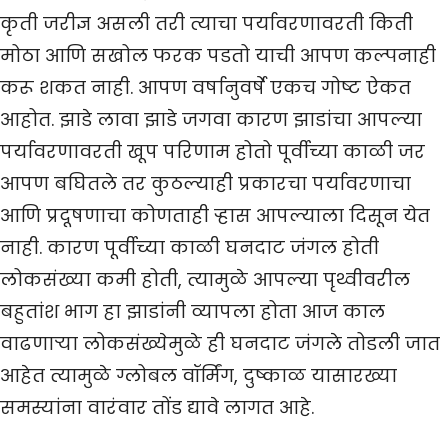
कृती जरीज्ञ असली तरी त्याचा पर्यावरणावरती किती
मोठा आणि सखोल फरक पडतो याची आपण कल्पनाही
करू शकत नाही. आपण वर्षानुवर्षे एकच गोष्ट ऐकत
आहोत. झाडे लावा झाडे जगवा कारण झाडांचा आपल्या
पर्यावरणावरती खूप परिणाम होतो पूर्वीच्या काळी जर
आपण बघितले तर कुठल्याही प्रकारचा पर्यावरणाचा
आणि प्रदूषणाचा कोणताही ऱ्हास आपल्याला दिसून येत
नाही. कारण पूर्वीच्या काळी घनदाट जंगल होती
लोकसंख्या कमी होती, त्यामुळे आपल्या पृथ्वीवरील
बहुतांश भाग हा झाडांनी व्यापला होता आज काल
वाढणाऱ्या लोकसंख्येमुळे ही घनदाट जंगले तोडली जात
आहेत त्यामुळे ग्लोबल वॉर्मिंग, दुष्काळ यासारख्या
समस्यांना वारंवार तोंड द्यावे लागत आहे.