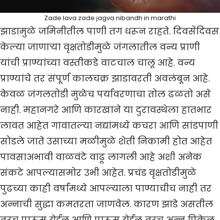
Zade lava zade jagva nibandh in marathi
झाडामुळे जमिनीतील पाणी तग धरून राहते. दिवसेंदिवस
केल्या जाणाऱ्या वृक्षतोडीमुळे जंगलातील वन्य प्राणी
यांची प्राण्यांच्या वस्तीकडे वाटचाल चालू आहे. वन्य
प्राण्यांचे तर संपूर्ण कालचक्र झाडावरती अवलंबून आहे.
केवळ जंगलतोडी मुळेच पर्यावरणाचा तोल ढळतो असे
नाही. महानगरे आणि कारखाने या दुरावस्थेला हातभार
लावत आहेत गावातल्या नद्यांमध्ये कचरा आणि सांडपाणी
सोडले जाते उसाच्या मळीमुळे शेती निकामी होत आहेत
पावसाअभावी वाळवंटे वाढू लागली आहे अशी अनेक
संकटे आपल्यासमोर उभी आहेत. प्रचंड वृक्षतोडीमुळे
पुढच्या काही वर्षांमध्ये आपल्याला पाण्याचीच नाही तर
अन्नाची सुद्धा कमतरता जाणवेल. कारण झाडे असतील
तरच पाऊस येईल आणि पाऊस येईल तरच अन्न पिकेल