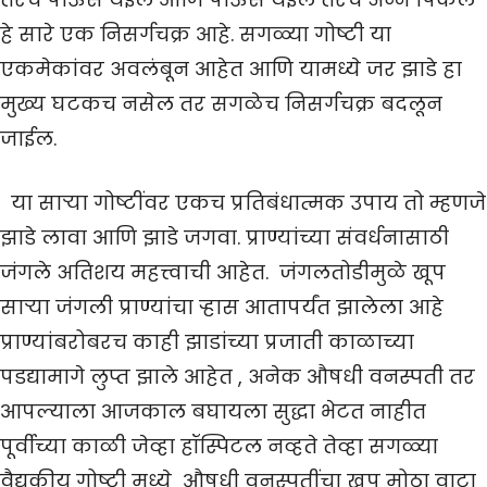
हे सारे एक निसर्गचक्र आहे. सगळ्या गोष्टी या
एकमेकांवर अवलंबून आहेत आणि यामध्ये जर झाडे हा
मुख्य घटकच नसेल तर सगळेच निसर्गचक्र बदलून
जाईल.
या साऱ्या गोष्टींवर एकच प्रतिबंधात्मक उपाय तो म्हणजे
झाडे लावा आणि झाडे जगवा. प्राण्यांच्या संवर्धनासाठी
जंगले अतिशय महत्त्वाची आहेत. जंगलतोडीमुळे खूप
साऱ्या जंगली प्राण्यांचा ऱ्हास आतापर्यंत झालेला आहे
प्राण्यांबरोबरच काही झाडांच्या प्रजाती काळाच्या
पडद्यामागे लुप्त झाले आहेत , अनेक औषधी वनस्पती तर
आपल्याला आजकाल बघायला सुद्धा भेटत नाहीत
पूर्वीच्या काळी जेव्हा हॉस्पिटल नव्हते तेव्हा सगळ्या
वैद्यकीय गोष्टी मध्ये औषधी वनस्पतींचा खूप मोठा वाटा