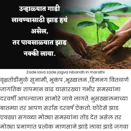
Zade lava zade jagva nibandh in marathi
वृक्षतोडीमुळे सुनामी, भूकंप ,भूस्खलन ,हिमनग वितळणे
जागतिक तापमान वाढ यासारख्या गंभीर समस्यांना
दरवर्षी आपल्याला सामोरे जावे लागते. भुसख्खलनाच्या
बातम्या तर आपण सर्रास दरवर्ष ऐकतो. छोटेसे झाड
एवढ्या सगळ्या मोठ्या समस्यांना तोंड देत असेल तर
मोठ्या प्रमाणात प्रत्येक माणसाने झाडे लावा झाडे जगवा