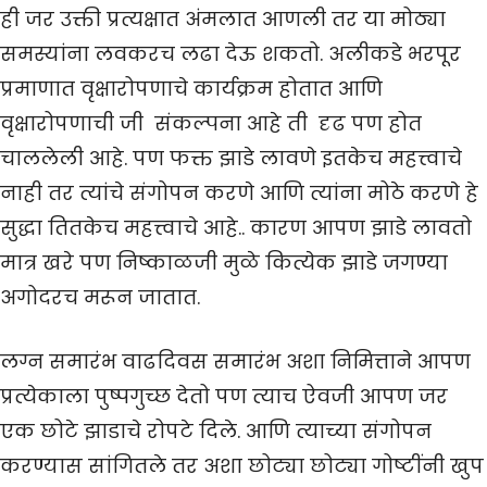
ही जर उक्ती प्रत्यक्षात अंमलात आणली तर या मोठ्या
समस्यांना लवकरच लढा देऊ शकतो. अलीकडे भरपूर
प्रमाणात वृक्षारोपणाचे कार्यक्रम होतात आणि
वृक्षारोपणाची जी संकल्पना आहे ती दृढ पण होत
चाललेली आहे. पण फक्त झाडे लावणे इतकेच महत्त्वाचे
नाही तर त्यांचे संगोपन करणे आणि त्यांना मोठे करणे हे
सुद्धा तितकेच महत्त्वाचे आहे.. कारण आपण झाडे लावतो
मात्र खरे पण निष्काळजी मुळे कित्येक झाडे जगण्या
अगोदरच मरून जातात.
लग्न समारंभ वाढदिवस समारंभ अशा निमित्ताने आपण
प्रत्येकाला पुष्पगुच्छ देतो पण त्याच ऐवजी आपण जर
एक छोटे झाडाचे रोपटे दिले. आणि त्याच्या संगोपन
करण्यास सांगितले तर अशा छोट्या छोट्या गोष्टींनी खुप