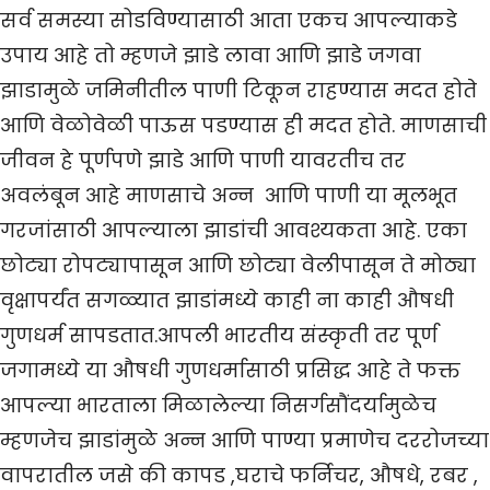
सर्व समस्या सोडविण्यासाठी आता एकच आपल्याकडे
उपाय आहे तो म्हणजे झाडे लावा आणि झाडे जगवा
झाडामुळे जमिनीतील पाणी टिकून राहण्यास मदत होते
आणि वेळोवेळी पाऊस पडण्यास ही मदत होते. माणसाची
जीवन हे पूर्णपणे झाडे आणि पाणी यावरतीच तर
अवलंबून आहे माणसाचे अन्न आणि पाणी या मूलभूत
गरजांसाठी आपल्याला झाडांची आवश्यकता आहे. एका
छोट्या रोपट्यापासून आणि छोट्या वेलीपासून ते मोठ्या
वृक्षापर्यंत सगळ्यात झाडांमध्ये काही ना काही औषधी
गुणधर्म सापडतात.आपली भारतीय संस्कृती तर पूर्ण
जगामध्ये या औषधी गुणधर्मासाठी प्रसिद्ध आहे ते फक्त
आपल्या भारताला मिळालेल्या निसर्गसौंदर्यामुळेच
म्हणजेच झाडांमुळे अन्न आणि पाण्या प्रमाणेच दररोजच्या
वापरातील जसे की कापड ,घराचे फर्निचर, औषधे, रबर ,