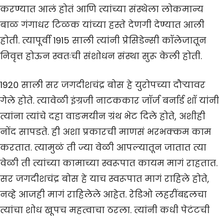
करण्यात आलं होतं आणि त्यांच्या संस्थेला लोकमान्य
बाळ गंगाधर टिळक यांच्या हस्ते देणगी देण्यात आली
होती. त्यापूर्वी 1915 साली त्यांनी प्रेसिडेन्सी कॉलेजातून
निवृत्त होऊन स्वतःची संशोधन संस्था सुरू केली होती.
1920 साली सर जगदीशचंद्र बोस हे युरोपच्या दौऱ्यावर
गेले होते. त्यावेळी इंग्रजी नाटककार जॉर्ज बर्नार्ड शॉ यांनी
त्यांना त्यांचे दहा वाङमयीन ग्रंथ भेट दिले होते, अशीही
नोंद सापडते. ही अशा प्रकारची माणसं भरभक्कम काम
करतात. त्यामुळं ती ज्या वेळी आपल्यातून जातात त्या
वेळी ती त्यांच्या कामाच्या स्वरूपात कायम मागं राहतात.
सर जगदीशचंद्र बोस हे याच स्वरूपात मागं राहिले होते,
नव्हे आजही मागं राहिलेले आहेत. रेडिओ लहरींबद्दलचा
त्यांचा शोध खूपच महत्वाचा ठरला. त्यांनी कधी पेटंटची