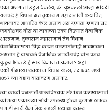
एका अभंगात लिहून ठेवलंय, की वृक्षवल्ली आम्हा सोयरी
वनचरे; हे विधान संत तुकाराम महाराजांनी कदाचित्
भावनांवर आधारित केलं असावं असं म्हणता म्हणता सर
जगदीशचंद्र बोस या नावाच्या एका विख्यात वैज्ञानिक
शास्त्रज्ञानं, तुकाराम महाराजांचं तेच विधान
वैज्ञानिकदृष्ट्या सिद्ध करून वनस्पतींनाही भावभावना
असतात हे दाखवलं वैज्ञानिक जगदीशचंद्र बोस काय
कुठून शिकले हे सारं विज्ञान तत्वज्ञान ? अहो
एकोणीसाव्या शतकाचा विचार केला, तर 1864 मध्ये
1857 च्या बंडाचं वातावरण असणार.
त्या काळी वनस्पतीशास्त्रविषयक संशोधन करण्यासाठी
कोणत्या प्रकारच्या सोयी उपलब्ध होत्या कुणास ठाऊक.
पण ही सारी वैज्ञानिक मंडळी एखाद्या व्रतस्थ