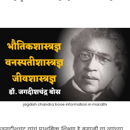
jagdish chandra bose information in marathi
जगदीशचंद्र यांचं प्राथमिक शिक्षण हे बंगाली या त्यांच्या