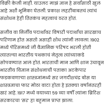
विक्री केली नाही. याउलट माझं ज्ञान हे सर्वांसाठी खुलं
आहे अशी भूमिका घेतली. प्रकाश लहरींबाबतचं त्यांचं
संशोधन हेही तितकंच महत्वाचं ठरत होतं.
सजीव वा निर्जीव पदार्थांवर विषारी पदार्थांचा सारखाच
परिणाम होत असतो असाही शोध त्यांनी लावला. 1902
मध्ये पॅरिसमध्ये जी वैज्ञानिक परिषद भरली होती
त्यातल्या भारतीय पथकाचं नेतृत्व त्यांच्याकडे
सोपवण्यात आलं होतं. भारताची मान आणि शान उंचावून
भारतीय विज्ञान संशोधनाची पताका अटकेपार
फडकवणाऱ्या शास्त्रज्ञांमध्ये सर जगदीशचंद्र बोस या
शास्त्रज्ञाचा फार मोठा वाटा होता हे इतक्या वर्षानंतरही
खरं आहे. 1917 मध्ये वयाच्या 59 व्या वर्षी त्यांना ब्रिटिश
सरकारचा ‘सर’ हा बहुमान प्राप्त झाला.