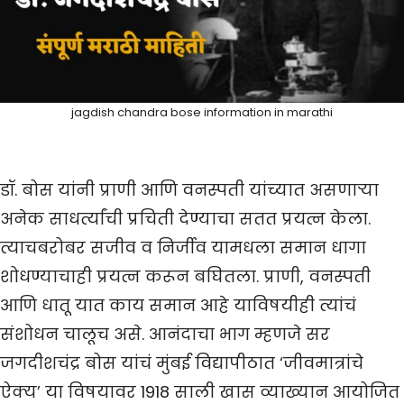
jagdish chandra bose information in marathi
डॉ. बोस यांनी प्राणी आणि वनस्पती यांच्यात असणाऱ्या
अनेक साधर्त्यांची प्रचिती देण्याचा सतत प्रयत्न केला.
त्याचबरोबर सजीव व निर्जीव यामधला समान धागा
शोधण्याचाही प्रयत्न करून बघितला. प्राणी, वनस्पती
आणि धातू यात काय समान आहे याविषयीही त्यांचं
संशोधन चालूच असे. आनंदाचा भाग म्हणजे सर
जगदीशचंद्र बोस यांचं मुंबई विद्यापीठात ‘जीवमात्रांचे
ऐक्य’ या विषयावर 1918 साली खास व्याख्यान आयोजित