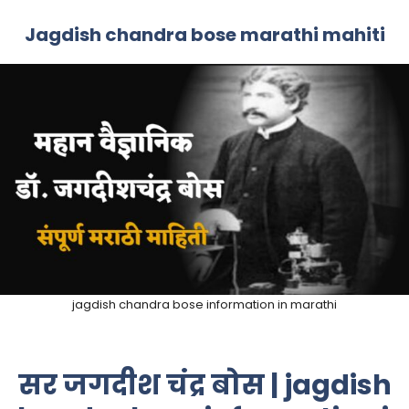
Jagdish chandra bose marathi mahiti
jagdish chandra bose information in marathi
सर जगदीश चंद्र बोस | jagdish