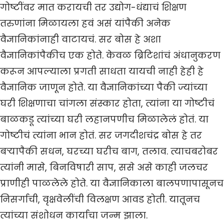
गोष्टींवर मात करायची तर उद्योग-धंद्याचं शिक्षण
तरुणांना मिळायला हवं असं यांपैकी अनेक
वैज्ञानिकांनाही वाटायचं. सर बोस हे अशा
वैज्ञानिकांपैकीच एक होते. केवळ ब्रिटिशांचं अंधानुकरण
करून आपल्याला प्रगती साधता यायची नाही हेही हे
वैज्ञानिक जाणून होते. या वैज्ञानिकांच्या पैकी ज्यांच्या
घरी शिक्षणाचा चांगला संस्कार होता, त्यांना या गोष्टीचं
बाळकडू त्यांच्या घरी लहानपणीच मिळालेलं होतं. या
गोष्टीचं त्यांना भान होतं. सर जगदीशचंद्र बोस हे तर
बऱ्यापैकी सधन, घरच्या घरीच बाग, तलाव. त्याचबरोबर
त्यांनी मासे, बिनविषारी साप, ससे असे काही जलचर
प्राणीही पाळलेले होते. या वैज्ञानिकाला बालपणापासूनच
निसर्गाची, वृक्षवेलींची विलक्षण आवड होती. यातूनच
त्यांच्या संशोधन कार्याचा जन्म झाला.