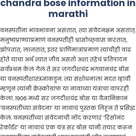
chandra bose information in
marathi
वनस्पतींना भावभावना असतात, त्या संवेदनक्षम असतात्.
मनुष्यप्राण्याप्रमाणं वनस्पतीही श्वासोच्छ्‌वास करतात,
झोपतात, लाजतात, इतर प्राणिमात्रांप्रमाणं त्यांचीही वाढ
होते याचा अर्थ त्यात जीव असतो अशा तहेचं प्रतिपादन
सर्वप्रथम केलं गेलं ते सर जगदीशचंद्र भगवानचंद्र बोस
या वनस्पतीशास्त्रज्ञाकडून. त्या संशोधनाला मदत व्हावी
म्हणून त्यांनी क्रेस्कोग्राफ या नावाच्या यंत्राचा वापरही
केला. 1906 मध्ये सर जगदीशचंद्र बोस या वैज्ञानिकानं
‘वनस्पतींच्या संवेदना’ या नावाचं पुस्तक लिहून ते प्रसिद्ध
केलं. वनस्पतींच्या संवेदनांची नोंद करणारं ‘रिसोनंट
रेकॉर्डर’ या नावाचं एक यंत्र सर बोस यांनी तयार करून