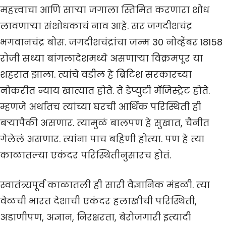
महत्त्वाचा आणि साऱ्या जगाला स्तिमित करणारा शोध
लावणाऱ्या संशोधकाचं नाव आहे. सर जगदीशचंद्र
भगवानचंद्र बोस. जगदीशचंद्रांचा जन्म 30 नोव्हेंबर 18158
रोजी सध्या बांगलादेशमध्ये असणाऱ्या विक्रमपूर या
शहरात झाला. त्यांचे वडील हे ब्रिटिश सरकारच्या
नोकरीत न्याय खात्यात होते. ते डेप्युटी मॅजिस्ट्रेट होते.
म्हणजे अर्थातच त्यांच्या घरची आर्थिक परिस्थिती ही
बऱ्यापैकी असणार. त्यामुळं बालपण हे सुखात, चैनीत
गेलेलं असणार. त्यांना पाच बहिणी होत्या. पण हे त्या
काळातल्या एकंदर परिस्थितीनुसारच होतं.
स्वातंत्र्यपूर्व काळातली ही सारी वैज्ञानिक मंडळी. त्या
वेळची भारत देशाची एकंदर हलाखीची परिस्थिती,
अडाणीपण, अज्ञान, निरक्षरता, बेरोजगारी इत्यादी