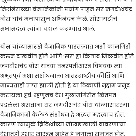
निरनिराळ्या वैज्ञानिकांनी प्रयोग पाहून सर जगदीशचंद्र
बोस यांचं मनापासून अभिनंदन केलं. सोसायटीचं
सभासदत्व त्यांना बहाल करण्यात आलं.
बोस यांच्यासारखे वैज्ञानिक पारतंत्र्यात अशी कामगिरी
करून दाखवीत होते आणि ‘सर’ हा किताब मिळवीत होते.
जगदीशचंद्र बोस यांच्या वनस्पतीशास्त्र विषयक त्या
अभूतपूर्व अशा संशोधनाला आंतरराष्ट्रीय कीर्ति आणि
मान्यताही प्राप्त झाली होती हे या ठिकाणी मुद्दाम नमूद
करायला हवं. म्हणूनच देश गुलामगिरीत खितपत
पडलेला असताना सर जगदीशचंद्र बोस यांच्यासारख्या
वैज्ञानिकांनी केलेलं संशोधन हे अत्यंत महत्त्वाचं होतं.
कारण त्यामुळं ब्रिटिशांच्या जोखडाखाली वावरणाऱ्या
देशातही हुशार शास्त्रज्ञ आहेत हे जगाला समजत होतं.