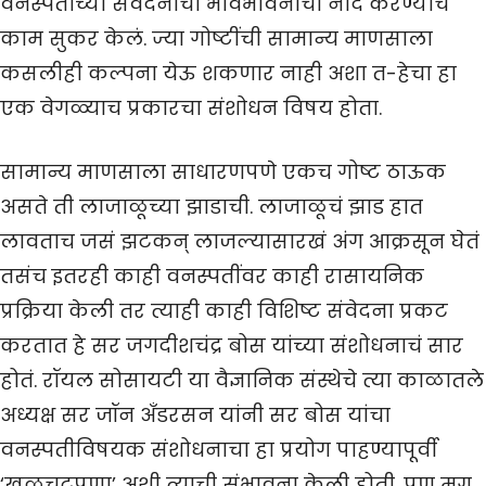
वनस्पतींच्या संवेदनांची भावभावनांची नोंद करण्याचं
काम सुकर केलं. ज्या गोष्टींची सामान्य माणसाला
कसलीही कल्पना येऊ शकणार नाही अशा त-हेचा हा
एक वेगळ्याच प्रकारचा संशोधन विषय होता.
सामान्य माणसाला साधारणपणे एकच गोष्ट ठाऊक
असते ती लाजाळूच्या झाडाची. लाजाळूचं झाड हात
लावताच जसं झटकन् लाजल्यासारखं अंग आक्रसून घेतं
तसंच इतरही काही वनस्पतींवर काही रासायनिक
प्रक्रिया केली तर त्याही काही विशिष्ट संवेदना प्रकट
करतात हे सर जगदीशचंद्र बोस यांच्या संशोधनाचं सार
होतं. रॉयल सोसायटी या वैज्ञानिक संस्थेचे त्या काळातले
अध्यक्ष सर जॉन अँडरसन यांनी सर बोस यांचा
वनस्पतीविषयक संशोधनाचा हा प्रयोग पाहण्यापूर्वी
‘खुळचटपणा’ अशी त्याची संभावना केली होती. पण मग