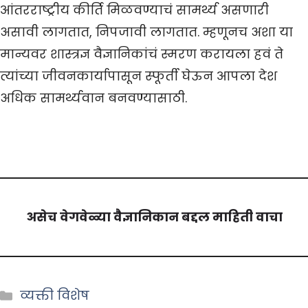
आंतरराष्ट्रीय कीर्ति मिळवण्याचं सामर्थ्य असणारी
असावी लागतात, निपजावी लागतात. म्हणूनच अशा या
मान्यवर शास्त्रज्ञ वैज्ञानिकांचं स्मरण करायला हवं ते
त्यांच्या जीवनकार्यापासून स्फूर्ती घेऊन आपला देश
अधिक सामर्थ्यवान बनवण्यासाठी.
असेच वेगवेळ्या वैज्ञानिकान बद्दल माहिती वाचा
Categories
व्यक्ती विशेष