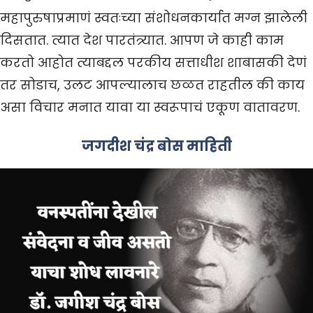
महापुरुषाप्रमाणं स्वतःच्या संशोधनकार्यात मग्न झालेली
दिसतात. त्यात देश पारतंत्र्यात. आपण जे काही काम
करतो आहोत त्याबद्दल परकीय सत्ताधीश शाबासकी देणं
तर सोडाच, उलट आपल्यालाच छळत राहतील की काय
असा विचार मनात यावा या स्वरूपाचं एकूण वातावरण.
जगदीश चंद्र बोस माहिती