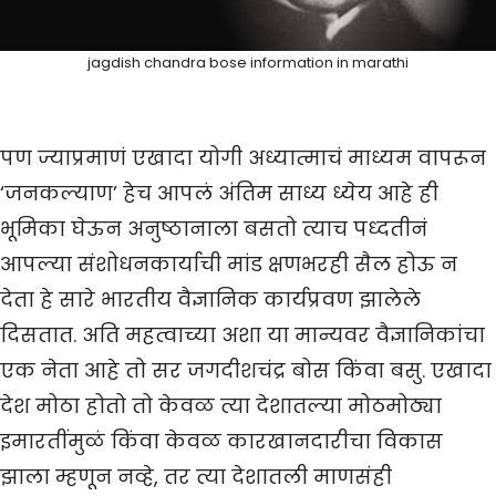
jagdish chandra bose information in marathi
पण ज्याप्रमाणं एखादा योगी अध्यात्माचं माध्यम वापरून
‘जनकल्याण’ हेच आपलं अंतिम साध्य ध्येय आहे ही
भूमिका घेऊन अनुष्ठानाला बसतो त्याच पध्दतीनं
आपल्या संशोधनकार्याची मांड क्षणभरही सैल होऊ न
देता हे सारे भारतीय वैज्ञानिक कार्यप्रवण झालेले
दिसतात. अति महत्वाच्या अशा या मान्यवर वैज्ञानिकांचा
एक नेता आहे तो सर जगदीशचंद्र बोस किंवा बसु. एखादा
देश मोठा होतो तो केवळ त्या देशातल्या मोठमोठ्या
इमारतींमुळं किंवा केवळ कारखानदारीचा विकास
झाला म्हणून नव्हे, तर त्या देशातली माणसंही