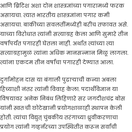
आणि ब्रिटिश अशा दोन शास्त्रज्ञांच्या पगारामध्ये फरक
असायचा. त्यात भारतीय शास्त्रज्ञांना पगार कमी
असायचा. बाकीच्या सवलतींमध्येही बरीच तफावत असे.
याच्या विरोधात त्यांनी सत्याग्रह केला आणि सुमारे तीन
वर्षांपर्यंत पगारही घेतला नाही. अर्थात त्यांच्या त्या
सत्याग्रहामुळं त्यांना अधिक मानसन्मान मिळू लागला.
त्यांना एकदम तीन वर्षांचा पगारही देण्यात आला.
दुर्गामोहन दास या बंगाली पुढाऱ्याची कन्या अबला
हिच्याशी नंतर त्यांनी विवाह केला. पदार्थविज्ञान या
विषयावर अनेक निबंध लिहिणारे सर जगदीशचंद्र बोस
यांनी स्वतःची छोटेखानी प्रयोगशाळाही स्थापन केली
होती. त्यांचा विद्युत् चुंबकीय तरंगाच्या ध्रुवीकरणाचा
प्रयोग त्यांनी गव्हर्नरच्या उपस्थितीत करून सर्वांची