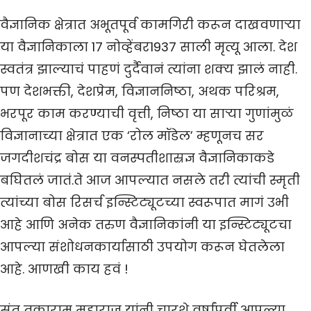
वैज्ञानिक क्षेत्रात अभूतपूर्व कामगिरी करून दाखवणाऱ्या
या वैज्ञानिकाला 17 नोव्हेंबर1937 साली मृत्यू आला. देश
स्वतंत्र झाल्याचं पाहणं दुर्दैवानं त्यांना शक्य झालं नाही.
पण देशभक्ती, देशप्रेम, विज्ञाननिष्ठा, अथक परिश्रम,
भरपूर काम करण्याची वृत्ती, निष्ठा या साऱ्या गुणांमुळं
विज्ञानाच्या क्षेत्रात एक ‘रोल मॉडेल’ म्हणूनच सर
जगदीशचंद्र बोस या वनस्पतीशास्रज्ञ वैज्ञानिकाकडे
बघितलं जातं.ते आज आपल्यात नसले तरी त्यांची स्मृती
त्यांच्या बोस रिसर्च इन्स्टिट्यूटच्या स्वरूपात मागं उभी
आहे आणि अनेक तरुण वैज्ञानिकांनी या इन्स्टिट्यूटचा
आपल्या संशोधनकार्यासाठी उपयोग करून घेतलेला
आहे. आणखी काय हवं !
संत तुकाराम महाराज यांनी चारशे वर्षांपूर्वी आपल्या