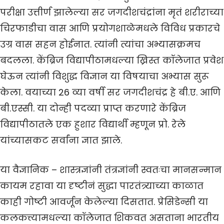
परीक्षा उत्तीर्ण झालेल्या सर जगदीशचंद्रांना मृतं शरीराच्या
चिरफाडीचा वास आणि प्रयोगशाळेमधले विविध प्रकारचे
उग्र वास सहन होईनात. त्यांनी त्यांचा अभ्यासक्रमच
बदलला. केंब्रिज विद्यापीठामधल्या ख्रिस्त कॉलेजात प्रवेश
घेऊन त्यांनी विशुद्ध विज्ञान या विषयाचा अभ्यास सुरू
केला. वयाच्या 26 व्या वर्षी सर जगदीशचंद्र हे बी.ए. आणि
बी.एस्सी. या दोन्ही पदव्या प्राप्त करणारे केंब्रिज
विद्यापीठातले एक हुशार विद्यार्थी म्हणून प्रो. रेले
यांच्यासकट सर्वांना ज्ञात झाले.
या वैज्ञानिक – शास्त्रज्ञांनी तंत्रज्ञांनी स्वतःचा मानसन्मान
कायम रहावा या दृष्टीनं सुद्धा पारतंत्र्याच्या काळात
काही गोष्टी आवर्जून केलेल्या दिसतात. प्रेसिडेन्सी या
कलकत्त्यामधल्या कॉलेजात शिकवत असताना भारतीय