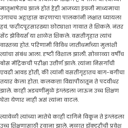
मातृभाषेतच झालं होतं हेही आजच्या इंग्रजी माध्यमाचा
उगाचच अट्टाहास करणाऱ्या पालकांनी लक्षात घ्यायला
हवं. फरीदपूरसारख्या छोट्याशा गावात ते शिकले. नंतर
सेंट झेवियर्स या शाळेत शिकले. वसतीगृहात त्यांचं
वास्तव्य होतं. परिणामी विविध जातीधर्माच्या मुलांशी
त्यांचा संबंध आला. दृष्टी विशाल झाली. सोळाव्या वर्षीच
बोस मॅट्रिकची परीक्षा उत्तीर्ण झाले. त्यांना निसर्गाची
एवढी आवड होती, की त्यांनी वसतीगृहातच बाग-बगीचा
तयार केला होता. कलकत्ता विद्यापीठातून ते पदवीधर
झाले. काही अडचणींमुळे इंग्लंडला जाऊन उच्च शिक्षण
घेता येणार नाही असं त्यांना वाटलं.
त्यावेळी त्यांच्या मातेचे काही दागिने विकून ते इंग्लंडला
उच्च शिक्षणासाठी रवाना झाले. मुळात डॉक्टरीची प्रवेश