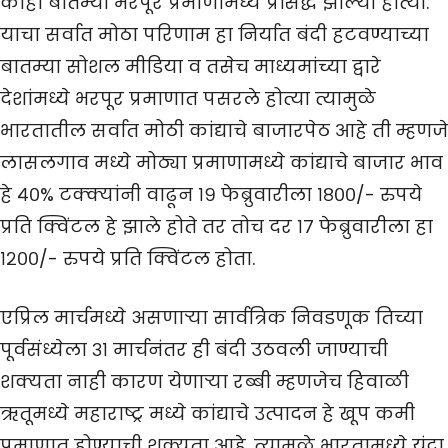
काही बातम्या भरपूर प्रमाणामध्ये प्रसिद्ध झाल्या होत्या.
याचा सर्वात मोठा परिणाम हा निर्यात बंदी हटवण्याच्या
बातम्या सोशल मीडिया व तसेच माध्यमांच्या द्वारे
देशांमध्ये भरपूर प्रमाणात पसरले होत्या त्यामुळे
भारतातील सर्वात मोठी कांद्याचे बाजारपेठ आहे ती म्हणजे
लासलगाव मध्ये मोठ्या प्रमाणामध्ये कांद्याचे बाजार भाव
हे ४०% टक्क्यांनी वाढून १९ फेब्रुवारीला १८००/- रुपये
प्रति क्विंटल हे झाले होते तर तोच दर १७ फेब्रुवारीला हा
१२००/- रुपये प्रति क्विंटल होता.
एप्रिल मार्चमध्ये असणाऱ्या सार्वत्रिक निवडणूक तिच्या
पूर्वसंध्येला ३१ मार्चनंतर ही बंदी उठवली जाण्याची
शक्यता नाही कारण येणाऱ्या रब्बी म्हणजेच हिवाळी
ऋतूमध्ये महाराष्ट्र मध्ये कांद्याचे उत्पादन हे खूप कमी
प्रमाणात होण्याची शक्यता आहे. त्यामुळे भारतामध्ये यंदा