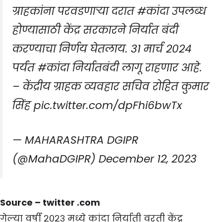
ग्राहकांना परवडणाऱ्या दरात
#कांदा
उपलब्ध
होण्यासाठी केंद्र सरकारने निर्यात बंदी
करण्याचा निर्णय घेतलाय. ३१ मार्च २०२४
पर्यंत
#कांदा
निर्यातबंदी लागू राहणार आहे.
– केंद्रीय ग्राहक व्यवहार सचिव रोहित कुमार
सिंह
pic.twitter.com/dpFhi6bwTx
— MAHARASHTRA DGIPR
(@MahaDGIPR)
December 12, 2023
Source –
twitter .com
गेल्या वर्षी २०२३ मध्ये कांदा निर्याती वरती केंद्र