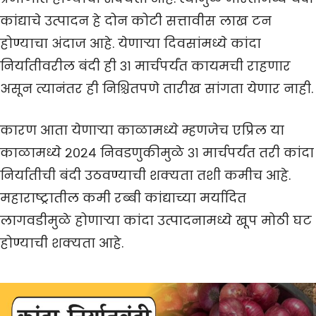
कांद्याचे उत्पादन हे दोन कोटी सत्तावीस लाख टन
होण्याचा अंदाज आहे. येणाऱ्या दिवसांमध्ये कांदा
निर्यातीवरील बंदी ही ३१ मार्चपर्यंत कायमची राहणार
असून त्यानंतर ही निश्चितपणे तारीख सांगता येणार नाही.
कारण आता येणाऱ्या काळामध्ये म्हणजेच एप्रिल या
काळामध्ये २०२४ निवडणुकीमुळे ३१ मार्चपर्यंत तरी कांदा
निर्यातीची बंदी उठवण्याची शक्यता तशी कमीच आहे.
महाराष्ट्रातील कमी रब्बी कांद्याच्या मर्यादित
लागवडीमुळे होणाऱ्या कांदा उत्पादनामध्ये खूप मोठी घट
होण्याची शक्यता आहे.